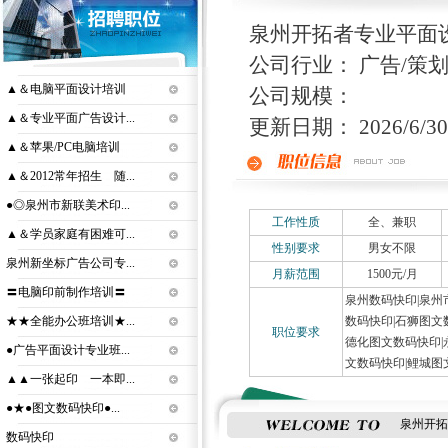
泉州开拓者专业平面设
公司行业： 广告/策
▲＆电脑平面设计培训
公司规模：
▲＆专业平面广告设计...
更新日期： 2026/6/30 
▲＆苹果/PC电脑培训
▲＆2012常年招生 随...
●◎泉州市新联美术印...
工作性质
全、兼职
▲＆学员家庭有困难可...
性别要求
男女不限
泉州新坐标广告公司专...
月薪范围
1500元/月
〓电脑印前制作培训〓
泉州数码快印|泉州
★★全能办公班培训★...
数码快印|石狮图文
职位要求
德化图文数码快印|
●广告平面设计专业班...
文数码快印|鲤城图文数
▲▲一张起印 一本即...
●★●图文数码快印●...
泉州开拓
数码快印