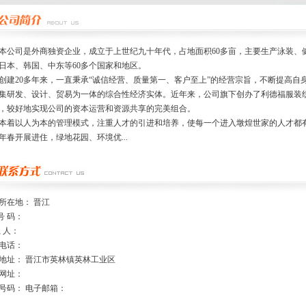
司是外商独资企业，成立于上世纪九十年代，占地面积60多亩，主要生产泳装、
日本、韩国、中东等60多个国家和地区。
创建20多年来，一直秉承“诚信经营、质量第一、客户至上”的经营宗旨，不断提高
集研发、设计、贸易为一体的综合性经济实体。近年来，公司旗下创办了利德福服装
，较好地实现公司的资本运营和资源共享的完美组合。
本着以人为本的管理模式，注重人才的引进和培养，使每一个进入墩煌世家的人才都有
14年春开展进住，绿地花园、环境优...
所在地： 晋江
号 码：
系 人：
电话：
地址： 晋江市英林镇英林工业区
网址：
号码： 电子邮箱：