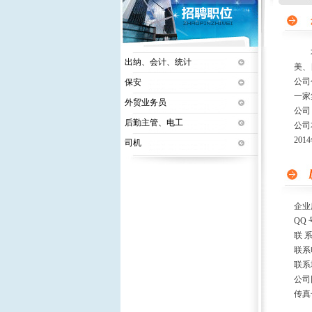
本公
出纳、会计、统计
美、
公司
保安
一家
外贸业务员
公司
后勤主管、电工
公司
20
司机
企业
QQ 
联 
联系
联系
公司
传真