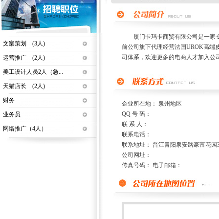
厦门卡玛卡商贸有限公司是一家专业
文案策划 (3人)
前公司旗下代理经营法国UROK高端
司体系，欢迎更多的电商人才加入公
运营推广 (2人)
美工设计人员2人（急...
天猫店长 (2人)
财务
企业所在地： 泉州地区
QQ 号 码：
业务员
联 系 人：
网络推广（4人）
联系电话：
联系地址： 晋江青阳泉安路豪富花园3
公司网址：
传真号码： 电子邮箱：