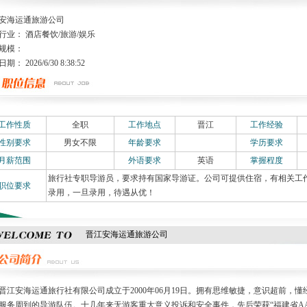
安海运通旅游公司
行业： 酒店餐饮/旅游/娱乐
规模：
： 2026/6/30 8:38:52
工作性质
全职
工作地点
晋江
工作经验
性别要求
男女不限
年龄要求
学历要求
月薪范围
外语要求
英语
掌握程度
旅行社专职导游员，要求持有国家导游证。公司可提供住宿，有相关工
职位要求
录用，一旦录用，待遇从优！
晋江安海运通旅游公司
安海运通旅行社有限公司成立于2000年06月19日。拥有思维敏捷，意识超前，
服务周到的导游队伍。十几年来无游客重大意义投诉和安全事件，先后荣获“福建省AA