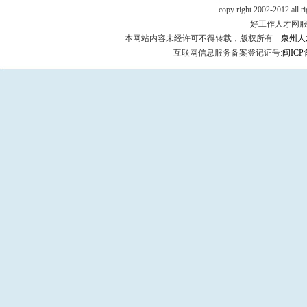
copy right 2002-2012 all r
好工作人才网服务热
本网站内容未经许可不得转载，版权所有
泉州人
互联网信息服务备案登记证号:
闽ICP备