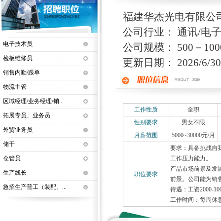
福建华杰光电有限公
公司行业： 通讯/电子
电子技术员
公司规模： 500－100
检板维修员
更新日期： 2026/6/30 
销售内勤/跟单
物流主管
区域经理/业务经理/销...
工作性质
全职
拓展专员、业务员
性别要求
男女不限
外贸业务员
月薪范围
5000~30000元/月
储干
要求：具备挑战自
仓管员
工作压力能力。
产品市场前景及发
生产线长
职位要求
前景。公司能为销
急招生产普工（装配、...
待遇：工资2000-100
工作时间：每周休息