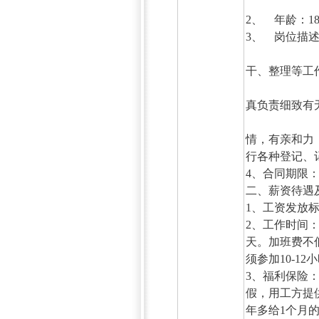
2、 年龄：
3、 岗位描
1、洗
干、整理等
2、熨
真负责细致有
3、前
情，有亲和力
行各种登记、
4、合同期限：
二、薪资待
1、工资发放
2、工作时间：
天。加班费不
须参加10-1
3、福利保险
假，用工方提
年多给1个月