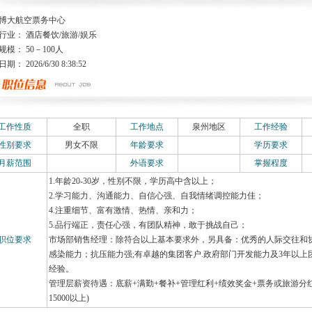
博大航空票务中心
行业： 酒店餐饮/旅游/娱乐
规模： 50－100人
： 2026/6/30 8:38:52
工作性质
全职
工作地点
泉州地区
工作经验
性别要求
男女不限
年龄要求
学历要求
月薪范围
外语要求
掌握程度
1.年龄20-30岁，性别不限，学历高中含以上；
2.学习能力、沟通能力、自信心强、自我情绪调控能力佳；
4.注重细节、富有激情、热情、亲和力；
5.品行端正，责任心强，有团队精神，敢于挑战自己；
职位要求
市场部销售经理：除符合以上基本要求外，另具备：优秀的人际交往和
感染能力；抗压能力强;有卓越的集团客户.政府部门开发能力及3年以上
经验。
管理层薪资待遇：底薪+满勤+餐补+管理红利+绩效奖金+票务或旅游分红+话
15000以上)