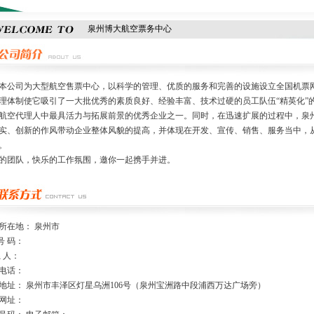
泉州博大航空票务中心
司为大型航空售票中心，以科学的管理、优质的服务和完善的设施设立全国机票网
理体制使它吸引了一大批优秀的素质良好、经验丰富、技术过硬的员工队伍“精英化”
航空代理人中最具活力与拓展前景的优秀企业之一。同时，在迅速扩展的过程中，泉
实、创新的作风带动企业整体风貌的提高，并体现在开发、宣传、销售、服务当中，
象。
的团队，快乐的工作氛围，邀你一起携手并进。
所在地： 泉州市
号 码：
系 人：
电话：
地址： 泉州市丰泽区灯星乌洲106号（泉州宝洲路中段浦西万达广场旁）
网址：