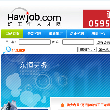
网站首页
最新招聘
最新简历
名企招聘
培训中心
用户名：
密 码：
东恒劳务
澳大利亚2万招聘建筑工王老师