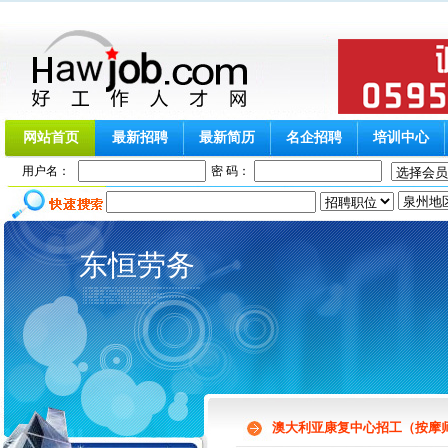
网站首页
最新招聘
最新简历
名企招聘
培训中心
用户名：
密 码：
东恒劳务
澳大利亚康复中心招工（按摩师）月薪