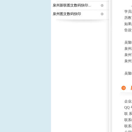
泉州新联图文数码快印...
泉州
学员
泉州图文数码快印
历教
如果
告设
吴隆
泉州
泉州
泉州
吴隆
企业
QQ 
联 
联系
联系地