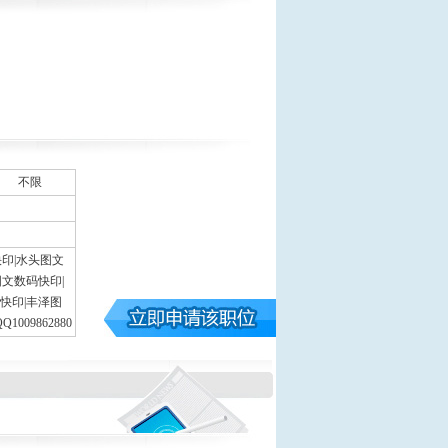
不限
印|水头图文
文数码快印|
快印|丰泽图
009862880