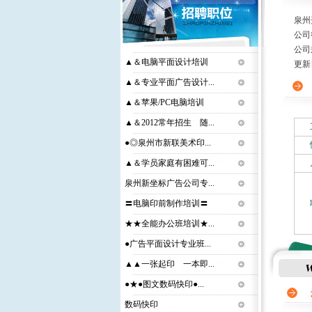
泉州
公司
公司
▲＆电脑平面设计培训
更新日期
▲＆专业平面广告设计...
▲＆苹果/PC电脑培训
▲＆2012常年招生 随...
●◎泉州市新联美术印...
▲＆学员家庭有困难可...
泉州新坐标广告公司专...
〓电脑印前制作培训〓
★★全能办公班培训★...
●广告平面设计专业班...
▲▲一张起印 一本即...
●★●图文数码快印●...
数码快印